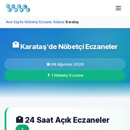
Ana Sayfa
/
Nöbetçi Eczane
/
Adana
/
Karataş
🏥
Karataş'de Nöbetçi Eczaneler
📅 08 Ağustos 2026
💊 1 Nöbetçi Eczane
🏥 24 Saat Açık Eczaneler
1