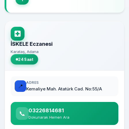
İSKELE Eczanesi
Karataş, Adana
24 Saat
ADRES
📍
Kemaliye Mah. Atatürk Cad. No:55/A
03226814681
📞
Dokunarak Hemen Ara