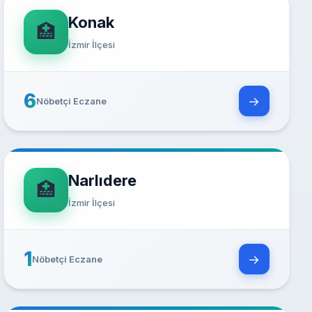
Konak
🏥
İzmir İlçesi
6
→
Nöbetçi Eczane
Narlıdere
🏥
İzmir İlçesi
1
→
Nöbetçi Eczane