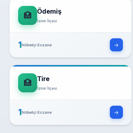
Ödemiş
🏥
İzmir İlçesi
1
→
Nöbetçi Eczane
Tire
🏥
İzmir İlçesi
1
→
Nöbetçi Eczane