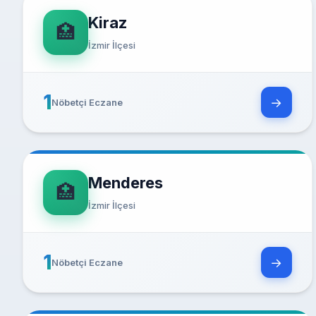
Kiraz
🏥
İzmir İlçesi
1
→
Nöbetçi Eczane
Menderes
🏥
İzmir İlçesi
1
→
Nöbetçi Eczane