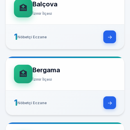
Balçova
🏥
İzmir İlçesi
1
→
Nöbetçi Eczane
Bergama
🏥
İzmir İlçesi
1
→
Nöbetçi Eczane