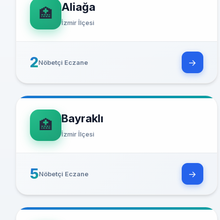
Aliağa
🏥
İzmir İlçesi
2
→
Nöbetçi Eczane
Bayraklı
🏥
İzmir İlçesi
5
→
Nöbetçi Eczane