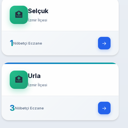
Selçuk
🏥
İzmir İlçesi
1
→
Nöbetçi Eczane
Urla
🏥
İzmir İlçesi
3
→
Nöbetçi Eczane