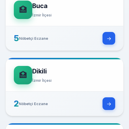
Buca
🏥
İzmir İlçesi
5
→
Nöbetçi Eczane
Dikili
🏥
İzmir İlçesi
2
→
Nöbetçi Eczane