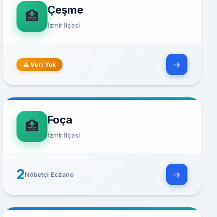
Çeşme
🏥
İzmir İlçesi
→
⚠ Veri Yok
Foça
🏥
İzmir İlçesi
2
→
Nöbetçi Eczane