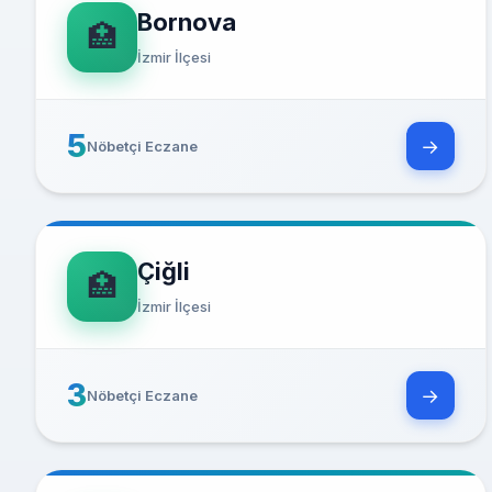
Bornova
🏥
İzmir İlçesi
5
→
Nöbetçi Eczane
Çiğli
🏥
İzmir İlçesi
3
→
Nöbetçi Eczane