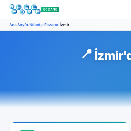
ECZANE
Ana Sayfa
/
Nöbetçi Eczane
/
İzmir
📍
İzmir'