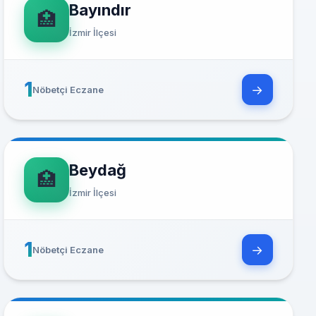
Bayındır
🏥
İzmir İlçesi
1
→
Nöbetçi Eczane
Beydağ
🏥
İzmir İlçesi
1
→
Nöbetçi Eczane