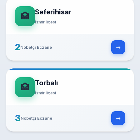
Seferihisar
🏥
İzmir İlçesi
2
→
Nöbetçi Eczane
Torbalı
🏥
İzmir İlçesi
3
→
Nöbetçi Eczane