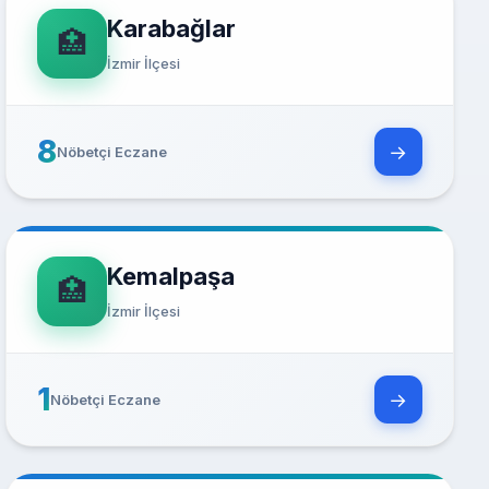
Karabağlar
🏥
İzmir İlçesi
8
→
Nöbetçi Eczane
Kemalpaşa
🏥
İzmir İlçesi
1
→
Nöbetçi Eczane