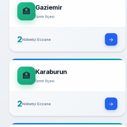
Gaziemir
🏥
İzmir İlçesi
2
→
Nöbetçi Eczane
Karaburun
🏥
İzmir İlçesi
2
→
Nöbetçi Eczane