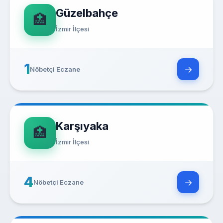
Güzelbahçe
🏥
İzmir İlçesi
1
→
Nöbetçi Eczane
Karşıyaka
🏥
İzmir İlçesi
4
→
Nöbetçi Eczane