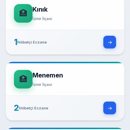
Kınık
🏥
İzmir İlçesi
1
→
Nöbetçi Eczane
Menemen
🏥
İzmir İlçesi
2
→
Nöbetçi Eczane