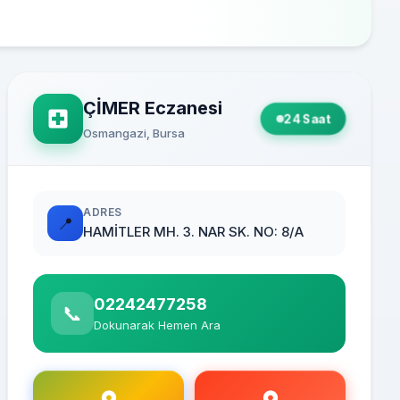
ÇİMER Eczanesi
24 Saat
Osmangazi, Bursa
ADRES
📍
HAMİTLER MH. 3. NAR SK. NO: 8/A
02242477258
📞
Dokunarak Hemen Ara