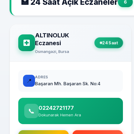
🏥 24 Saat Açık Eczaneler
6
ALTINOLUK
Eczanesi
24 Saat
Osmangazi, Bursa
ADRES
📍
Başaran Mh. Başaran Sk. No:4
02242721177
📞
Dokunarak Hemen Ara