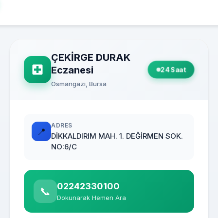
ÇEKİRGE DURAK
Eczanesi
24 Saat
Osmangazi, Bursa
ADRES
📍
DİKKALDIRIM MAH. 1. DEĞİRMEN SOK.
NO:6/C
02242330100
📞
Dokunarak Hemen Ara