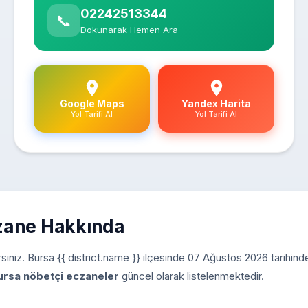
02242513344
📞
Dokunarak Hemen Ara
Google Maps
Yandex Harita
Yol Tarifi Al
Yol Tarifi Al
zane Hakkında
lirsiniz. Bursa {{ district.name }} ilçesinde 07 Ağustos 2026 tarihin
ursa nöbetçi eczaneler
güncel olarak listelenmektedir.