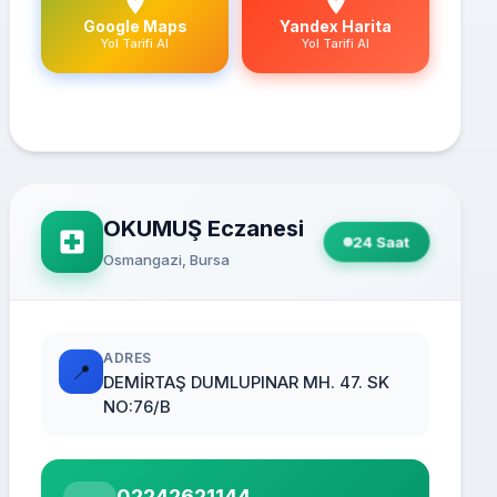
Google Maps
Yandex Harita
Yol Tarifi Al
Yol Tarifi Al
OKUMUŞ Eczanesi
24 Saat
Osmangazi, Bursa
ADRES
📍
DEMİRTAŞ DUMLUPINAR MH. 47. SK
NO:76/B
02242621144