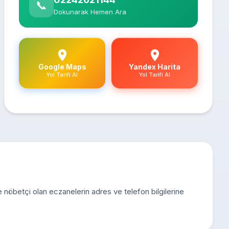
📞
Dokunarak Hemen Ara
Google Maps
Yandex Harita
Yol Tarifi Al
Yol Tarifi Al
de nöbetçi olan eczanelerin adres ve telefon bilgilerine