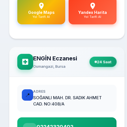
Google Maps
Yandex Harita
Yol Tarifi Al
Yol Tarifi Al
ENGİN Eczanesi
24 Saat
Osmangazi, Bursa
ADRES
📍
SOĞANLI MAH. DR. SADIK AHMET
CAD. NO:408/A
02242320402