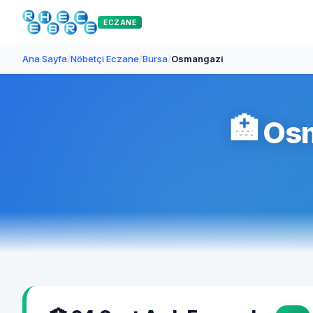
ECZANE
Ana Sayfa
/
Nöbetçi Eczane
/
Bursa
/
Osmangazi
🏥
Osm