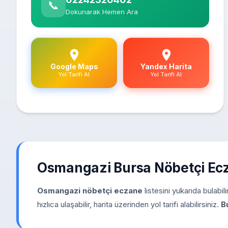
📞
Dokunarak Hemen Ara
Google Maps
Yandex Harita
Yol Tarifi Al
Yol Tarifi Al
Osmangazi Bursa Nöbetçi Ec
Osmangazi nöbetçi eczane
listesini yukarıda bulabi
hızlıca ulaşabilir, harita üzerinden yol tarifi alabilirsiniz.
B