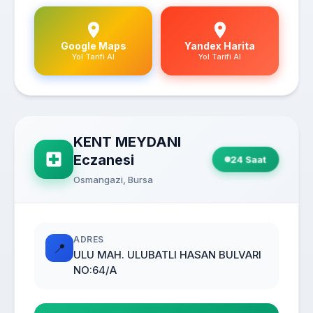
Google Maps
Yandex Harita
Yol Tarifi Al
Yol Tarifi Al
KENT MEYDANI
Eczanesi
24 Saat
Osmangazi, Bursa
ADRES
📍
ULU MAH. ULUBATLI HASAN BULVARI
NO:64/A