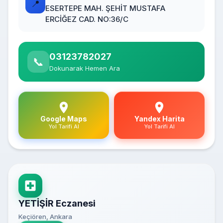
📍
ESERTEPE MAH. ŞEHİT MUSTAFA
ERCİĞEZ CAD. NO:36/C
03123782027
📞
Dokunarak Hemen Ara
Google Maps
Yandex Harita
Yol Tarifi Al
Yol Tarifi Al
YETİŞİR Eczanesi
Keçiören, Ankara