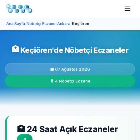
Ana Sayfa
/
Nöbetçi Eczane
/
Ankara
/
Keçiören
🏥
Keçiören'de Nöbetçi Eczaneler
📅 07 Ağustos 2026
💊 4 Nöbetçi Eczane
🏥 24 Saat Açık Eczaneler
4