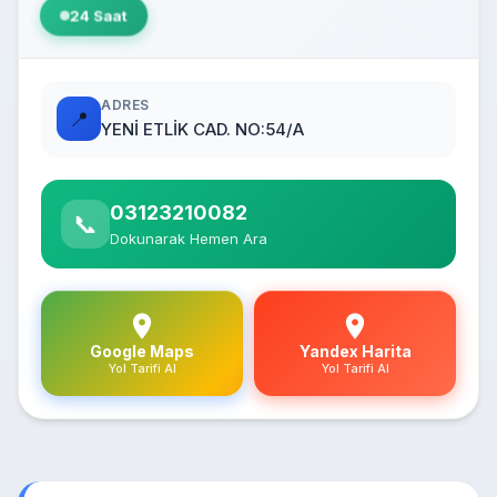
24 Saat
ADRES
📍
YENİ ETLİK CAD. NO:54/A
03123210082
📞
Dokunarak Hemen Ara
Google Maps
Yandex Harita
Yol Tarifi Al
Yol Tarifi Al