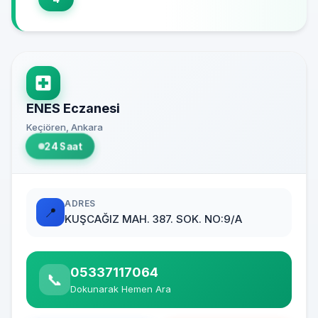
ENES Eczanesi
Keçiören, Ankara
24 Saat
ADRES
📍
KUŞCAĞIZ MAH. 387. SOK. NO:9/A
05337117064
📞
Dokunarak Hemen Ara