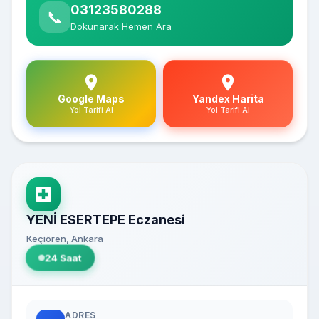
03123580288
📞
Dokunarak Hemen Ara
Google Maps
Yandex Harita
Yol Tarifi Al
Yol Tarifi Al
YENİ ESERTEPE Eczanesi
Keçiören, Ankara
24 Saat
ADRES