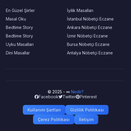
En Güzel Şiirler
İyilik Masalları
Masal Oku
İstanbul Nöbetçi Eczane
Bedtime Story
Ankara Nöbetçi Eczane
Bedtime Story
İzmir Nöbetçi Eczane
Uyku Masalları
Bursa Nöbetçi Eczane
Dini Masallar
Antalya Nöbetçi Eczane
© 2025 - ∞
Nedir?
Facebook
Twitter
Pinterest
Kullanım Şartları
Gizlilik Politikası
Çerez Politikası
İletişim