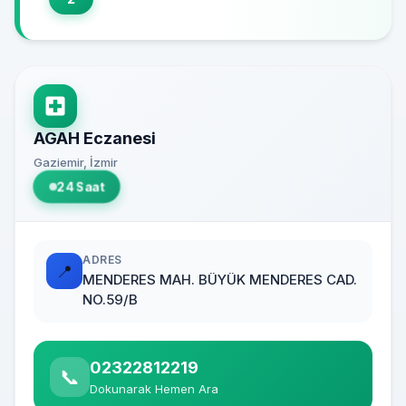
AGAH Eczanesi
Gaziemir, İzmir
24 Saat
ADRES
📍
MENDERES MAH. BÜYÜK MENDERES CAD.
NO.59/B
02322812219
📞
Dokunarak Hemen Ara