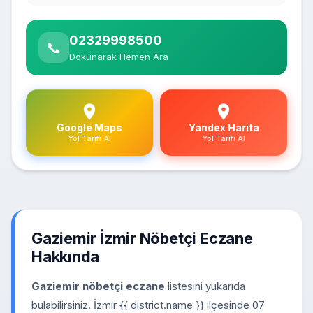
02329998500
📞
Dokunarak Hemen Ara
Google Maps
Yandex Harita
Yol Tarifi Al
Yol Tarifi Al
Gaziemir İzmir Nöbetçi Eczane
Hakkında
Gaziemir nöbetçi eczane
listesini yukarıda
bulabilirsiniz. İzmir {{ district.name }} ilçesinde 07