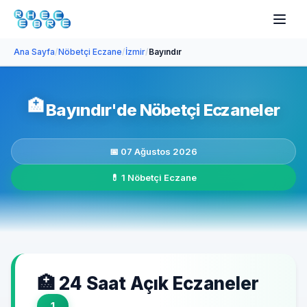
Ana Sayfa
/
Nöbetçi Eczane
/
İzmir
/
Bayındır
🏥
Bayındır'de Nöbetçi Eczaneler
📅 07 Ağustos 2026
💊 1 Nöbetçi Eczane
🏥 24 Saat Açık Eczaneler
1