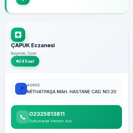
ÇAPUK Eczanesi
Bayındır, İzmir
24 Saat
ADRES
📍
MİTHATPAŞA MAH. HASTANE CAD. NO:20
02325813811
📞
Dokunarak Hemen Ara