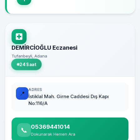
DEMİRCİOĞLU Eczanesi
Tufanbeyli, Adana
24 Saat
ADRES
📍
İstiklal Mah. Girne Caddesi Dış Kapı
No:116/A
05369441014
📞
Dokunarak Hemen Ara