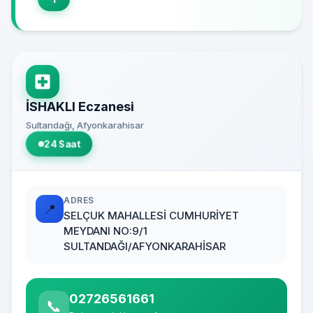
İSHAKLI Eczanesi
Sultandağı, Afyonkarahisar
24 Saat
ADRES
📍
SELÇUK MAHALLESİ CUMHURİYET
MEYDANI NO:9/1
SULTANDAĞI/AFYONKARAHİSAR
02726561661
📞