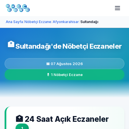
Ana Sayfa
/
Nöbetçi Eczane
/
Afyonkarahisar
/
Sultandağı
🏥
Sultandağı'de Nöbetçi Eczaneler
📅 07 Ağustos 2026
💊 1 Nöbetçi Eczane
🏥 24 Saat Açık Eczaneler
1