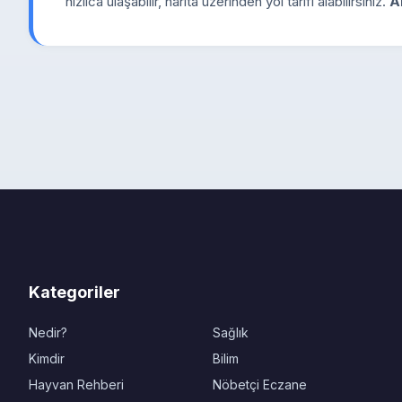
hızlıca ulaşabilir, harita üzerinden yol tarifi alabilirsiniz.
A
Kategoriler
Nedir?
Sağlık
Kimdir
Bilim
Hayvan Rehberi
Nöbetçi Eczane