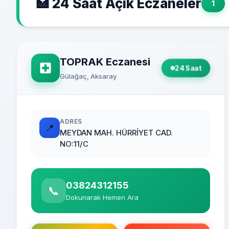
🏥 24 Saat Açık Eczaneler
1
TOPRAK Eczanesi
24 Saat
Gülağaç, Aksaray
ADRES
📍
MEYDAN MAH. HÜRRİYET CAD.
NO:11/C
03824312155
📞
Dokunarak Hemen Ara