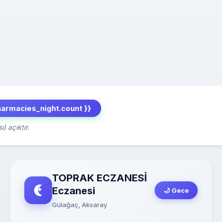
harmacies_night.count }}
) açıktır.
TOPRAK ECZANESİ
Eczanesi
🌙 Gece
Gülağaç, Aksaray