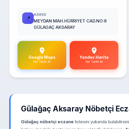
ADRES
📍
MEYDAN MAH.HÜRRIYET CAD.NO:8
GÜLAGAÇ AKSARAY
Google Maps
Yandex Harita
Yol Tarifi Al
Yol Tarifi Al
Gülağaç Aksaray Nöbetçi Ec
Gülağaç nöbetçi eczane
listesini yukarıda bulabilirs