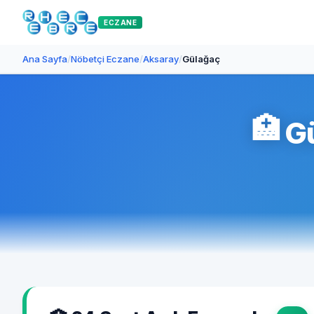
ECZANE
Ana Sayfa
/
Nöbetçi Eczane
/
Aksaray
/
Gülağaç
🏥
Gü