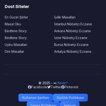
Dost Siteler
En Güzel Şiirler
İyilik Masalları
Masal Oku
İstanbul Nöbetçi Eczane
Bedtime Story
Ankara Nöbetçi Eczane
Bedtime Story
İzmir Nöbetçi Eczane
Uyku Masalları
Bursa Nöbetçi Eczane
Dini Masallar
Antalya Nöbetçi Eczane
© 2025 - ∞
Nedir?
Facebook
Twitter
Pinterest
Kullanım Şartları
Gizlilik Politikası
Çerez Politikası
İletişim