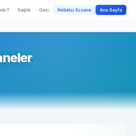
mdir?
Sağlık
Gezi
Nöbetçi Eczane
Ana Sayfa
aneler