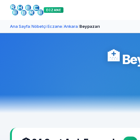
ECZANE
Ana Sayfa
/
Nöbetçi Eczane
/
Ankara
/
Beypazarı
🏥
Bey