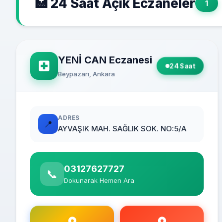
🏥 24 Saat Açık Eczaneler
1
YENİ CAN Eczanesi
24 Saat
Beypazarı, Ankara
ADRES
📍
AYVAŞIK MAH. SAĞLIK SOK. NO:5/A
03127627727
📞
Dokunarak Hemen Ara