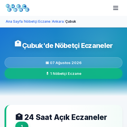
Ana Sayfa
/
Nöbetçi Eczane
/
Ankara
/
Çubuk
🏥
Çubuk'de Nöbetçi Eczaneler
📅 07 Ağustos 2026
💊 1 Nöbetçi Eczane
🏥 24 Saat Açık Eczaneler
1