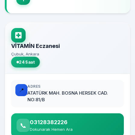
VİTAMİN Eczanesi
Çubuk, Ankara
24 Saat
ADRES
📍
ATATÜRK MAH. BOSNA HERSEK CAD.
NO:81/B
03128382226
📞
Dokunarak Hemen Ara