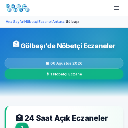
Ana Sayfa
/
Nöbetçi Eczane
/
Ankara
/
Gölbaşı
🏥
Gölbaşı'de Nöbetçi Eczaneler
📅 06 Ağustos 2026
💊 1 Nöbetçi Eczane
🏥 24 Saat Açık Eczaneler
1