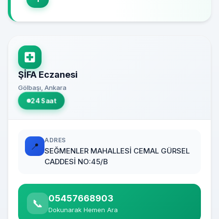
ŞİFA Eczanesi
Gölbaşı, Ankara
24 Saat
ADRES
📍
SEĞMENLER MAHALLESİ CEMAL GÜRSEL
CADDESİ NO:45/B
05457668903
📞
Dokunarak Hemen Ara