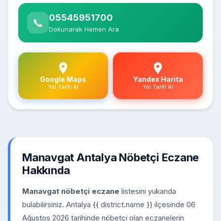
05545951700
📞
Dokunarak Hemen Ara
Google Maps
Yandex Harita
Yol Tarifi Al
Yol Tarifi Al
Manavgat Antalya Nöbetçi Eczane
Hakkında
Manavgat nöbetçi eczane
listesini yukarıda
bulabilirsiniz. Antalya {{ district.name }} ilçesinde 06
Ağustos 2026 tarihinde nöbetçi olan eczanelerin