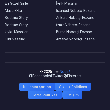
En Güzel Şiirler
İyilik Masalları
Masal Oku
İstanbul Nöbetçi Eczane
Bedtime Story
Ankara Nöbetçi Eczane
Bedtime Story
İzmir Nöbetçi Eczane
Uyku Masalları
Bursa Nöbetçi Eczane
Dini Masallar
Antalya Nöbetçi Eczane
© 2025 - ∞
Nedir?
Facebook
Twitter
Pinterest
Kullanım Şartları
Gizlilik Politikası
Çerez Politikası
İletişim