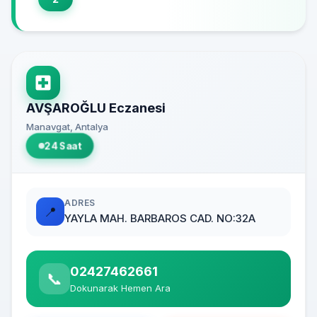
AVŞAROĞLU Eczanesi
Manavgat, Antalya
24 Saat
ADRES
📍
YAYLA MAH. BARBAROS CAD. NO:32A
02427462661
📞
Dokunarak Hemen Ara