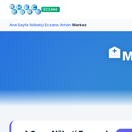
ECZANE
Ana Sayfa
/
Nöbetçi Eczane
/
Artvin
/
Merkez
🏥
M