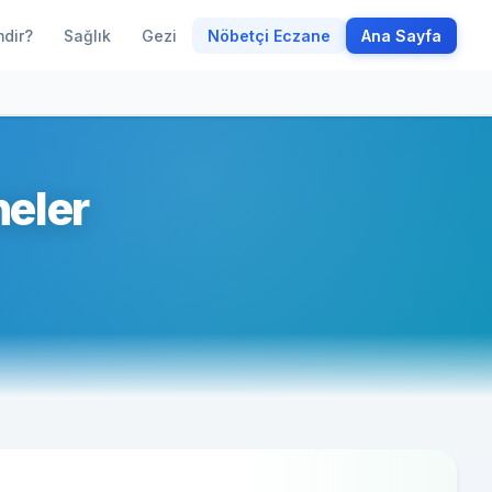
mdir?
Sağlık
Gezi
Nöbetçi Eczane
Ana Sayfa
eler