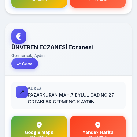
Yol Tarifi Al
Yol Tarifi Al
ÜNVEREN ECZANESİ Eczanesi
Germencik, Aydın
🌙 Gece
ADRES
📍
PAZARKURAN MAH.7 EYLÜL CAD.NO.27
ORTAKLAR GERMENCİK AYDIN
Google Maps
Yandex Harita