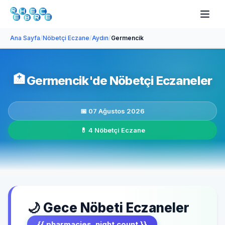
Ana Sayfa
/
Nöbetçi Eczane
/
Aydın
/
Germencik
🏥
Germencik'de Nöbetçi Eczaneler
📅 07 Ağustos 2026
💊 4 Nöbetçi Eczane
🌙 Gece Nöbeti Eczaneler
{{ pharmacies_night.count }}