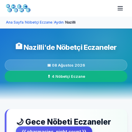
Ana Sayfa
/
Nöbetçi Eczane
/
Aydın
/
Nazilli
🏥
Nazilli'de Nöbetçi Eczaneler
📅 08 Ağustos 2026
💊 4 Nöbetçi Eczane
🌙 Gece Nöbeti Eczaneler
{{ pharmacies_night.count }}