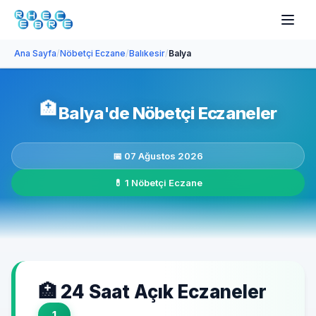
Ana Sayfa
/
Nöbetçi Eczane
/
Balıkesir
/
Balya
🏥
Balya'de Nöbetçi Eczaneler
📅 07 Ağustos 2026
💊 1 Nöbetçi Eczane
🏥 24 Saat Açık Eczaneler
1