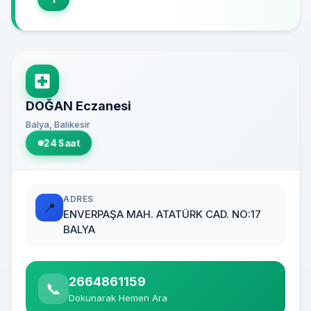
DOĞAN Eczanesi
Balya, Balıkesir
24 Saat
ADRES
📍
ENVERPAŞA MAH. ATATÜRK CAD. NO:17
BALYA
2664861159
📞
Dokunarak Hemen Ara