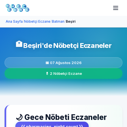
Ana Sayfa
/
Nöbetçi Eczane
/
Batman
/
Beşiri
🏥
Beşiri'de Nöbetçi Eczaneler
📅 07 Ağustos 2026
💊 2 Nöbetçi Eczane
🌙 Gece Nöbeti Eczaneler
{{ pharmacies_night.count }}