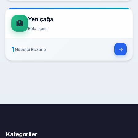
Yeniçağa
🏥
Bolu İlçesi
1
→
Nöbetçi Eczane
Kategoriler