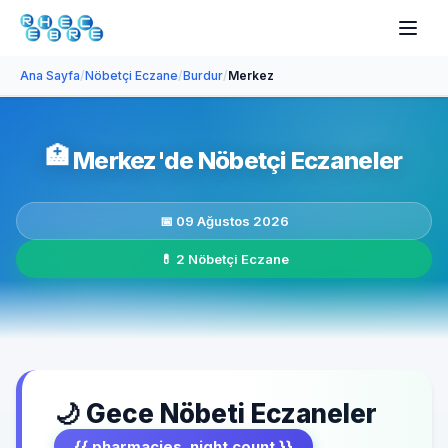
Ana Sayfa
/
Nöbetçi Eczane
/
Burdur
/
Merkez
🏥
Merkez'de Nöbetçi Eczaneler
📅 09 Ağustos 2026
💊 2 Nöbetçi Eczane
🌙 Gece Nöbeti Eczaneler
{{ pharmacies_night.count }}