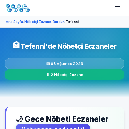
Ana Sayfa
/
Nöbetçi Eczane
/
Burdur
/
Tefenni
🏥
Tefenni'de Nöbetçi Eczaneler
📅 06 Ağustos 2026
💊 2 Nöbetçi Eczane
🌙 Gece Nöbeti Eczaneler
{{ pharmacies_night.count }}