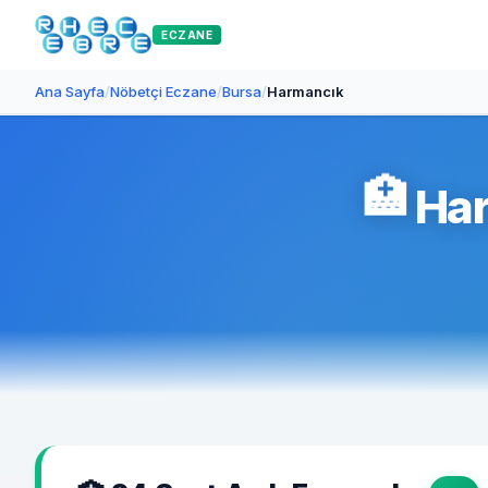
ECZANE
Ana Sayfa
/
Nöbetçi Eczane
/
Bursa
/
Harmancık
🏥
Har