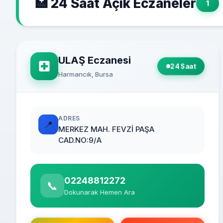
🏥 24 Saat Açık Eczaneler
1
ULAŞ Eczanesi
24 Saat
Harmancık, Bursa
ADRES
📍
MERKEZ MAH. FEVZİ PAŞA
CAD.NO:9/A
02248812272
📞
Dokunarak Hemen Ara