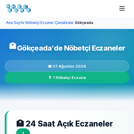
Ana Sayfa
/
Nöbetçi Eczane
/
Çanakkale
/
Gökçeada
🏥
Gökçeada'de Nöbetçi Eczaneler
📅 07 Ağustos 2026
💊 1 Nöbetçi Eczane
🏥 24 Saat Açık Eczaneler
1