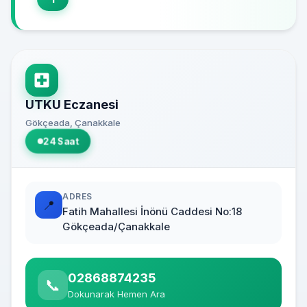
UTKU Eczanesi
Gökçeada, Çanakkale
24 Saat
ADRES
📍
Fatih Mahallesi İnönü Caddesi No:18
Gökçeada/Çanakkale
02868874235
📞
Dokunarak Hemen Ara