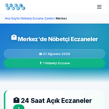
Ana Sayfa
/
Nöbetçi Eczane
/
Çankırı
/
Merkez
🏥
Merkez'de Nöbetçi Eczaneler
📅 07 Ağustos 2026
💊 1 Nöbetçi Eczane
🏥 24 Saat Açık Eczaneler
1