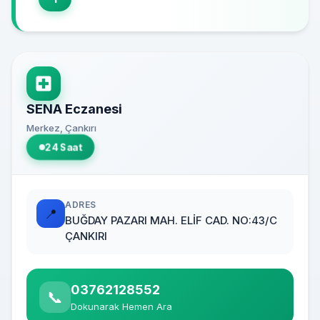
SENA Eczanesi
Merkez, Çankırı
24 Saat
ADRES
📍
BUĞDAY PAZARI MAH. ELİF CAD. NO:43/C
ÇANKIRI
03762128552
📞
Dokunarak Hemen Ara