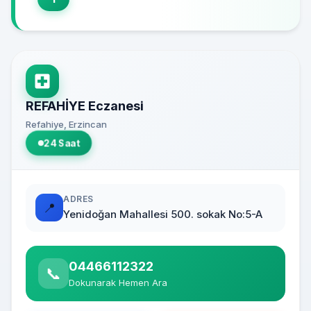
REFAHİYE Eczanesi
Refahiye, Erzincan
24 Saat
ADRES
📍
Yenidoğan Mahallesi 500. sokak No:5-A
04466112322
📞
Dokunarak Hemen Ara