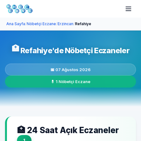
Ana Sayfa
/
Nöbetçi Eczane
/
Erzincan
/
Refahiye
🏥
Refahiye'de Nöbetçi Eczaneler
📅 07 Ağustos 2026
💊 1 Nöbetçi Eczane
🏥 24 Saat Açık Eczaneler
1