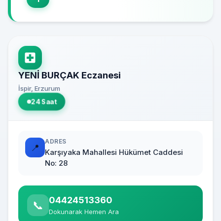
YENİ BURÇAK Eczanesi
İspir, Erzurum
24 Saat
ADRES
📍
Karşıyaka Mahallesi Hükümet Caddesi
No: 28
04424513360
📞
Dokunarak Hemen Ara