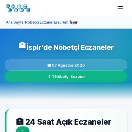
Ana Sayfa
/
Nöbetçi Eczane
/
Erzurum
/
İspir
🏥
İspir'de Nöbetçi Eczaneler
📅 07 Ağustos 2026
💊 1 Nöbetçi Eczane
🏥 24 Saat Açık Eczaneler
1