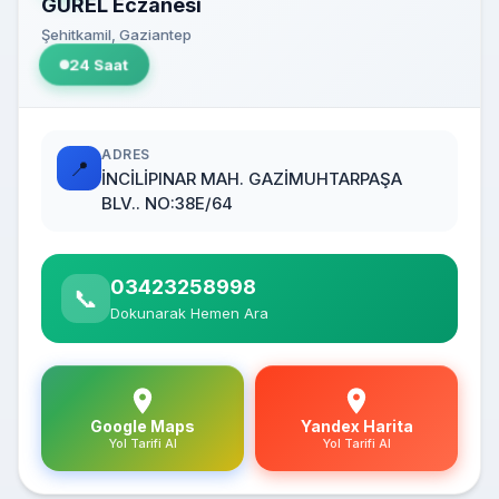
GÜREL Eczanesi
Şehitkamil, Gaziantep
24 Saat
ADRES
📍
İNCİLİPINAR MAH. GAZİMUHTARPAŞA
BLV.. NO:38E/64
03423258998
📞
Dokunarak Hemen Ara
Google Maps
Yandex Harita
Yol Tarifi Al
Yol Tarifi Al