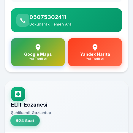
05075302411
📞
Dokunarak Hemen Ara
Google Maps
Yandex Harita
Yol Tarifi Al
Yol Tarifi Al
ELİT Eczanesi
Şehitkamil, Gaziantep
24 Saat