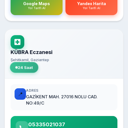
Google Maps
Yandex Harita
Yol Tarifi Al
Yol Tarifi Al
KÜBRA Eczanesi
Şehitkamil, Gaziantep
24 Saat
ADRES
📍
GAZİKENT MAH. 27016 NOLU CAD.
NO:49/C
05335021037
📞