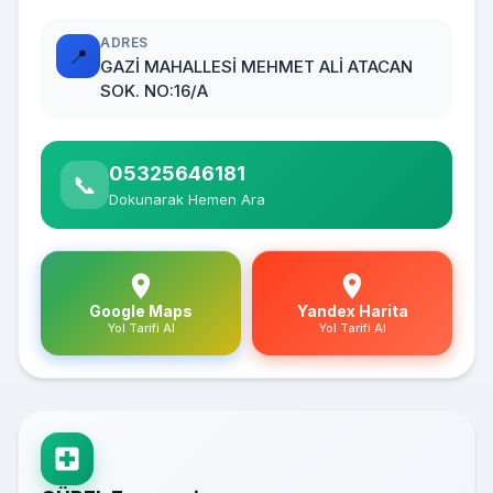
ADRES
📍
GAZİ MAHALLESİ MEHMET ALİ ATACAN
SOK. NO:16/A
05325646181
📞
Dokunarak Hemen Ara
Google Maps
Yandex Harita
Yol Tarifi Al
Yol Tarifi Al