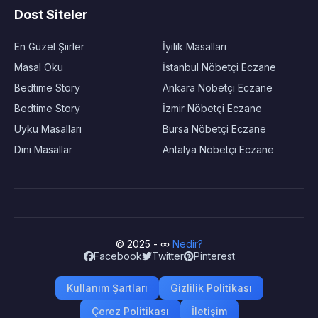
Dost Siteler
En Güzel Şiirler
İyilik Masalları
Masal Oku
İstanbul Nöbetçi Eczane
Bedtime Story
Ankara Nöbetçi Eczane
Bedtime Story
İzmir Nöbetçi Eczane
Uyku Masalları
Bursa Nöbetçi Eczane
Dini Masallar
Antalya Nöbetçi Eczane
© 2025 - ∞
Nedir?
Facebook
Twitter
Pinterest
Kullanım Şartları
Gizlilik Politikası
Çerez Politikası
İletişim