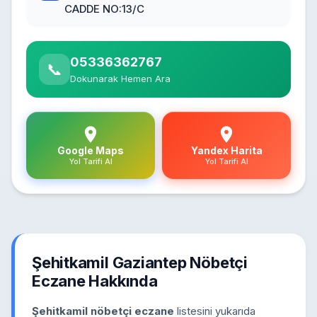
CADDE NO:13/C
05336362767
📞
Dokunarak Hemen Ara
Google Maps
Yandex Harita
Yol Tarifi Al
Yol Tarifi Al
Şehitkamil Gaziantep Nöbetçi
Eczane Hakkında
Şehitkamil nöbetçi eczane
listesini yukarıda