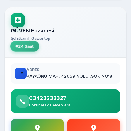
GÜVEN Eczanesi
Şehitkamil, Gaziantep
24 Saat
ADRES
📍
KAYAÖNÜ MAH. 42059 NOLU .SOK NO:8
03423232327
📞
Dokunarak Hemen Ara