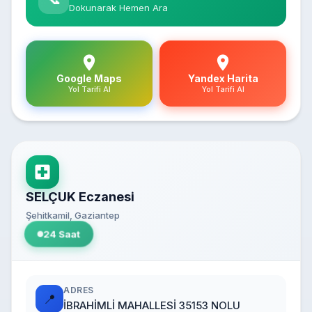
Dokunarak Hemen Ara
Google Maps
Yandex Harita
Yol Tarifi Al
Yol Tarifi Al
SELÇUK Eczanesi
Şehitkamil, Gaziantep
24 Saat
ADRES
📍
İBRAHİMLİ MAHALLESİ 35153 NOLU