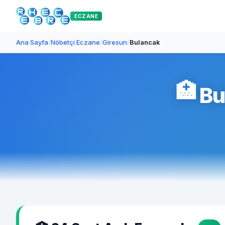
ECZANE
Ana Sayfa
/
Nöbetçi Eczane
/
Giresun
/
Bulancak
🏥
Bu