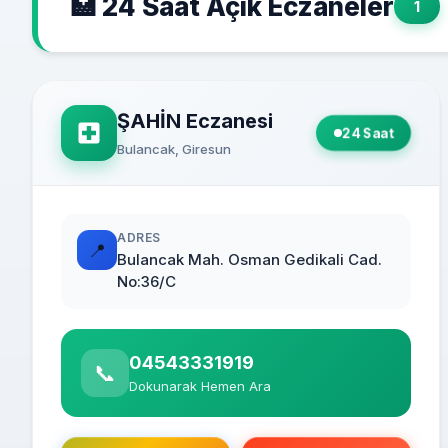
🏥 24 Saat Açık Eczaneler
1
ŞAHİN Eczanesi
24 Saat
Bulancak, Giresun
ADRES
📍
Bulancak Mah. Osman Gedikali Cad.
No:36/C
04543331919
📞
Dokunarak Hemen Ara