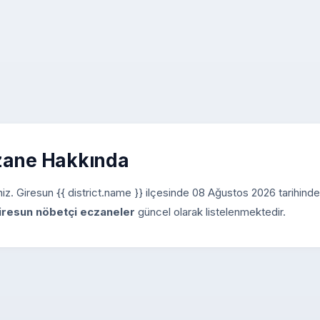
czane Hakkında
siniz. Giresun {{ district.name }} ilçesinde 08 Ağustos 2026 tarihind
iresun nöbetçi eczaneler
güncel olarak listelenmektedir.