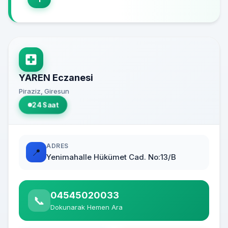
YAREN Eczanesi
Piraziz, Giresun
24 Saat
ADRES
📍
Yenimahalle Hükümet Cad. No:13/B
04545020033
📞
Dokunarak Hemen Ara