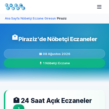
Ana Sayfa
/
Nöbetçi Eczane
/
Giresun
/
Piraziz
🏥
Piraziz'de Nöbetçi Eczaneler
📅 08 Ağustos 2026
💊 1 Nöbetçi Eczane
🏥 24 Saat Açık Eczaneler
1