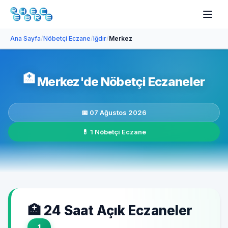
Ana Sayfa
/
Nöbetçi Eczane
/
Iğdır
/
Merkez
🏥
Merkez'de Nöbetçi Eczaneler
📅 07 Ağustos 2026
💊 1 Nöbetçi Eczane
🏥 24 Saat Açık Eczaneler
1