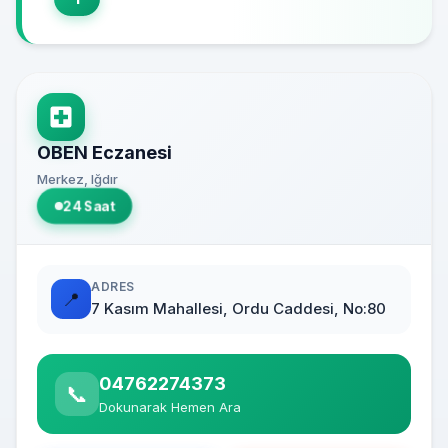
OBEN Eczanesi
Merkez, Iğdır
24 Saat
ADRES
📍
7 Kasım Mahallesi, Ordu Caddesi, No:80
04762274373
📞
Dokunarak Hemen Ara