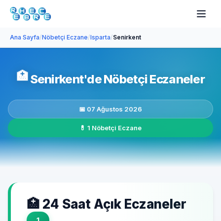
Ana Sayfa
/
Nöbetçi Eczane
/
Isparta
/
Senirkent
🏥
Senirkent'de Nöbetçi Eczaneler
📅 07 Ağustos 2026
💊 1 Nöbetçi Eczane
🏥 24 Saat Açık Eczaneler
1