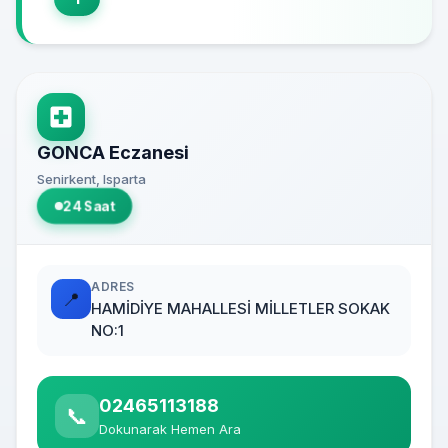
GONCA Eczanesi
Senirkent, Isparta
24 Saat
ADRES
📍
HAMİDİYE MAHALLESİ MİLLETLER SOKAK
NO:1
02465113188
📞
Dokunarak Hemen Ara