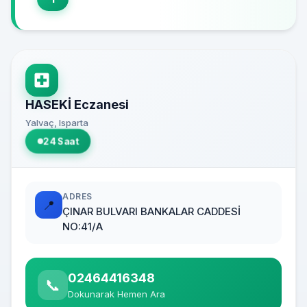
HASEKİ Eczanesi
Yalvaç, Isparta
24 Saat
ADRES
📍
ÇINAR BULVARI BANKALAR CADDESİ
NO:41/A
02464416348
📞
Dokunarak Hemen Ara