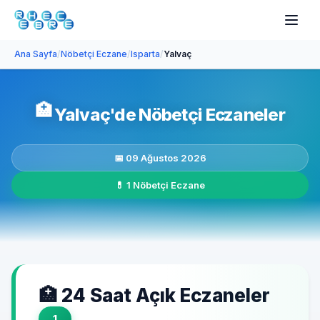
Ana Sayfa
/
Nöbetçi Eczane
/
Isparta
/
Yalvaç
🏥
Yalvaç'de Nöbetçi Eczaneler
📅 09 Ağustos 2026
💊 1 Nöbetçi Eczane
🏥 24 Saat Açık Eczaneler
1