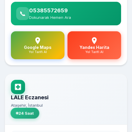
05385572659
📞
Dokunarak Hemen Ara
Google Maps
Yandex Harita
Yol Tarifi Al
Yol Tarifi Al
LALE Eczanesi
Ataşehir, İstanbul
24 Saat