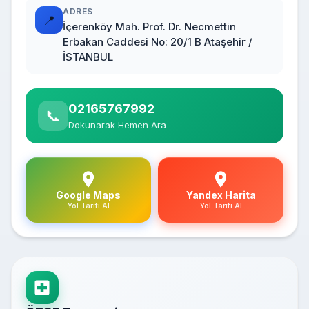
ADRES
📍
İçerenköy Mah. Prof. Dr. Necmettin
Erbakan Caddesi No: 20/1 B Ataşehir /
İSTANBUL
02165767992
📞
Dokunarak Hemen Ara
Google Maps
Yandex Harita
Yol Tarifi Al
Yol Tarifi Al