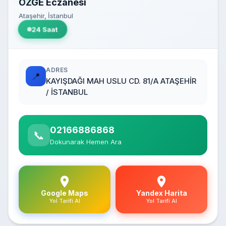
ÖZGE Eczanesi
Ataşehir, İstanbul
24 Saat
ADRES
📍
KAYIŞDAĞI MAH USLU CD. 81/A ATAŞEHİR
/ İSTANBUL
02166886868
📞
Dokunarak Hemen Ara
Google Maps
Yandex Harita
Yol Tarifi Al
Yol Tarifi Al