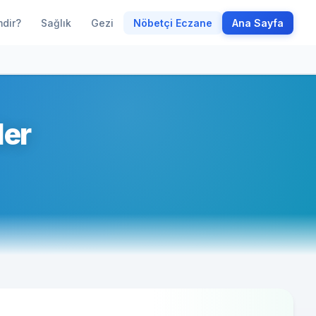
mdir?
Sağlık
Gezi
Nöbetçi Eczane
Ana Sayfa
ler