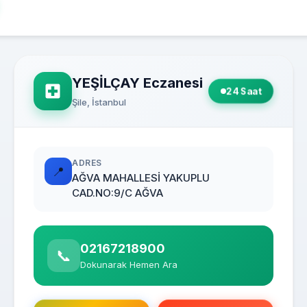
YEŞİLÇAY Eczanesi
24 Saat
Şile, İstanbul
ADRES
📍
AĞVA MAHALLESİ YAKUPLU
CAD.NO:9/C AĞVA
02167218900
📞
Dokunarak Hemen Ara