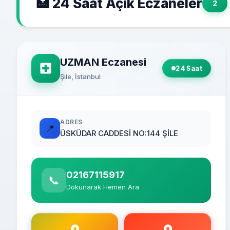
🏥 24 Saat Açık Eczaneler
2
UZMAN Eczanesi
24 Saat
Şile, İstanbul
ADRES
📍
ÜSKÜDAR CADDESİ NO:144 ŞİLE
02167115917
📞
Dokunarak Hemen Ara