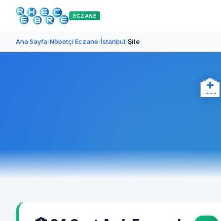
ECZANE
Ana Sayfa
/
Nöbetçi Eczane
/
İstanbul
/
Şile
🏥