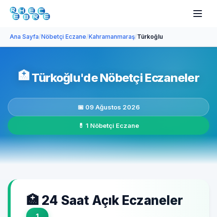
Ana Sayfa
/
Nöbetçi Eczane
/
Kahramanmaraş
/
Türkoğlu
🏥
Türkoğlu'de Nöbetçi Eczaneler
📅 09 Ağustos 2026
💊 1 Nöbetçi Eczane
🏥 24 Saat Açık Eczaneler
1