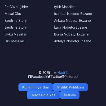
En Güzel Şiirler
İyilik Masalları
Masal Oku
İstanbul Nöbetçi Eczane
Bedtime Story
Ankara Nöbetçi Eczane
Bedtime Story
İzmir Nöbetçi Eczane
Uyku Masalları
Bursa Nöbetçi Eczane
Dini Masallar
Antalya Nöbetçi Eczane
© 2025 - ∞
Nedir?
Facebook
Twitter
Pinterest
Kullanım Şartları
Gizlilik Politikası
Çerez Politikası
İletişim