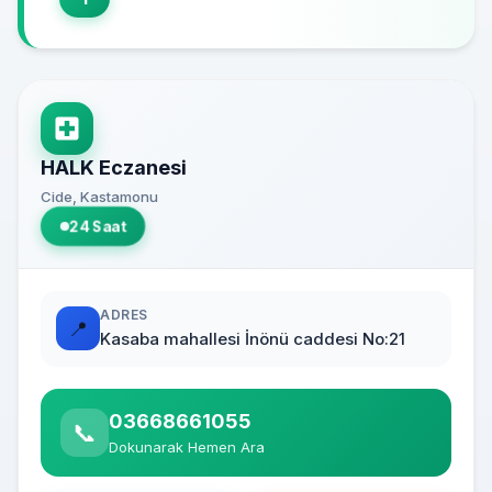
HALK Eczanesi
Cide, Kastamonu
24 Saat
ADRES
📍
Kasaba mahallesi İnönü caddesi No:21
03668661055
📞
Dokunarak Hemen Ara