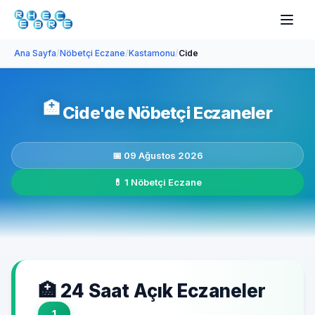
Ana Sayfa
/
Nöbetçi Eczane
/
Kastamonu
/
Cide
🏥
Cide'de Nöbetçi Eczaneler
📅 09 Ağustos 2026
💊 1 Nöbetçi Eczane
🏥 24 Saat Açık Eczaneler
1