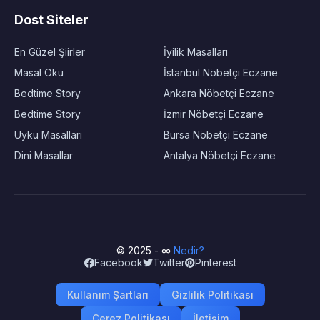
Dost Siteler
En Güzel Şiirler
İyilik Masalları
Masal Oku
İstanbul Nöbetçi Eczane
Bedtime Story
Ankara Nöbetçi Eczane
Bedtime Story
İzmir Nöbetçi Eczane
Uyku Masalları
Bursa Nöbetçi Eczane
Dini Masallar
Antalya Nöbetçi Eczane
© 2025 - ∞
Nedir?
Facebook
Twitter
Pinterest
Kullanım Şartları
Gizlilik Politikası
Çerez Politikası
İletişim