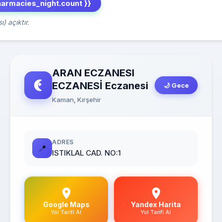
harmacies_night.count }}
) açıktır.
ARAN ECZANESI
ECZANESİ Eczanesi
🌙 Gece
Kaman, Kırşehir
ADRES
📍
ISTIKLAL CAD. NO:1
Google Maps
Yandex Harita
Yol Tarifi Al
Yol Tarifi Al