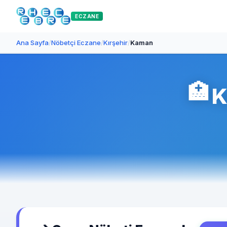
ECZANE
Ana Sayfa
/
Nöbetçi Eczane
/
Kırşehir
/
Kaman
🏥
K