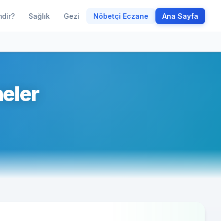
mdir?
Sağlık
Gezi
Nöbetçi Eczane
Ana Sayfa
eler