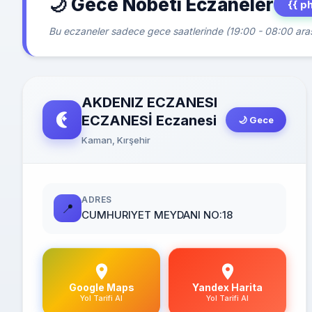
🌙 Gece Nöbeti Eczaneler
{{ p
Bu eczaneler sadece gece saatlerinde (19:00 - 08:00 arası
AKDENIZ ECZANESI
ECZANESİ Eczanesi
🌙 Gece
Kaman, Kırşehir
ADRES
📍
CUMHURIYET MEYDANI NO:18
Google Maps
Yandex Harita
Yol Tarifi Al
Yol Tarifi Al