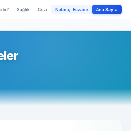
mdir?
Sağlık
Gezi
Nöbetçi Eczane
Ana Sayfa
eler