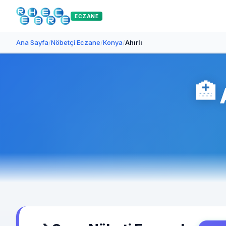
ECZANE
Ana Sayfa
/
Nöbetçi Eczane
/
Konya
/
Ahırlı
🏥
A