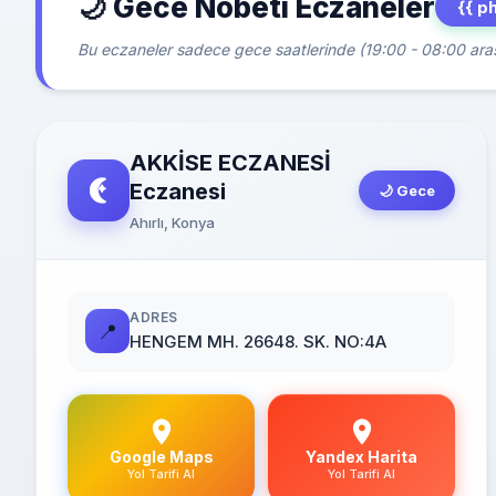
🌙 Gece Nöbeti Eczaneler
{{ p
Bu eczaneler sadece gece saatlerinde (19:00 - 08:00 arası
AKKİSE ECZANESİ
Eczanesi
🌙 Gece
Ahırlı, Konya
ADRES
📍
HENGEM MH. 26648. SK. NO:4A
Google Maps
Yandex Harita
Yol Tarifi Al
Yol Tarifi Al