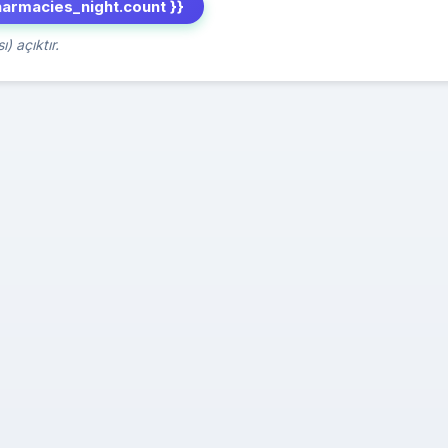
harmacies_night.count }}
) açıktır.