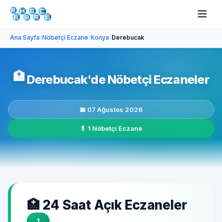
Ana Sayfa
/
Nöbetçi Eczane
/
Konya
/
Derebucak
🏥
Derebucak'de Nöbetçi Eczaneler
📅 07 Ağustos 2026
💊 1 Nöbetçi Eczane
🏥 24 Saat Açık Eczaneler
1