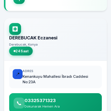
DEREBUCAK Eczanesi
Derebucak, Konya
24 Saat
ADRES
📍
Kenankuyu Mahallesi İbradı Caddesi
No:23A
03325371323
📞
Dokunarak Hemen Ara