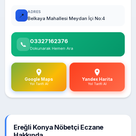
ADRES
📍
Belkaya Mahallesi Meydan İçi No:4
03327162376
📞
Dokunarak Hemen Ara
Google Maps
Yandex Harita
Yol Tarifi Al
Yol Tarifi Al
Ereğli Konya Nöbetçi Eczane
Hakkında