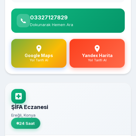
03327127829
📞
Dokunarak Hemen Ara
Google Maps
Yandex Harita
Yol Tarifi Al
Yol Tarifi Al
ŞİFA Eczanesi
Ereğli, Konya
24 Saat