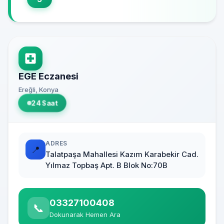
EGE Eczanesi
Ereğli, Konya
24 Saat
ADRES
📍
Talatpaşa Mahallesi Kazım Karabekir Cad.
Yılmaz Topbaş Apt. B Blok No:70B
03327100408
📞
Dokunarak Hemen Ara