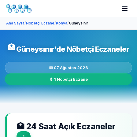
Ana Sayfa
/
Nöbetçi Eczane
/
Konya
/
Güneysınır
🏥
Güneysınır'de Nöbetçi Eczaneler
📅 07 Ağustos 2026
💊 1 Nöbetçi Eczane
🏥 24 Saat Açık Eczaneler
1