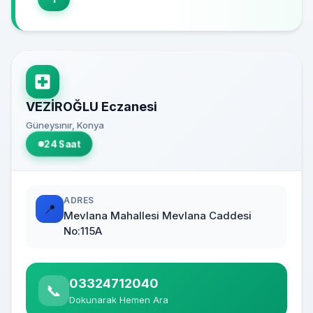
VEZİROĞLU Eczanesi
Güneysınır, Konya
24 Saat
ADRES
📍
Mevlana Mahallesi Mevlana Caddesi
No:115A
03324712040
📞
Dokunarak Hemen Ara