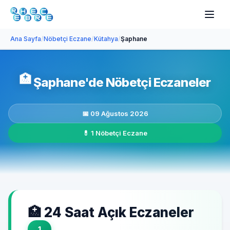
Ana Sayfa
/
Nöbetçi Eczane
/
Kütahya
/
Şaphane
🏥
Şaphane'de Nöbetçi Eczaneler
📅 09 Ağustos 2026
💊 1 Nöbetçi Eczane
🏥 24 Saat Açık Eczaneler
1