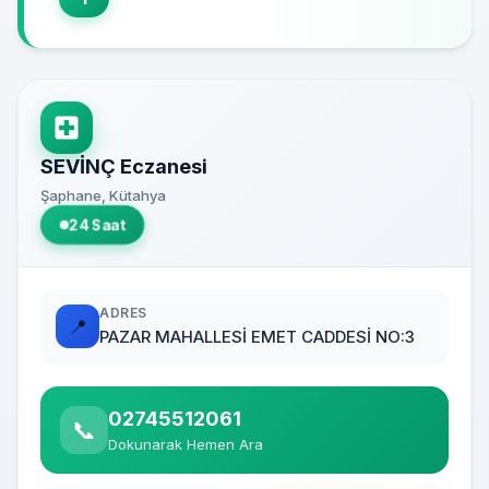
SEVİNÇ Eczanesi
Şaphane, Kütahya
24 Saat
ADRES
📍
PAZAR MAHALLESİ EMET CADDESİ NO:3
02745512061
📞
Dokunarak Hemen Ara