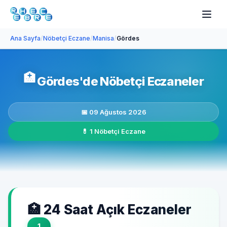
Ana Sayfa
/
Nöbetçi Eczane
/
Manisa
/
Gördes
🏥
Gördes'de Nöbetçi Eczaneler
📅 09 Ağustos 2026
💊 1 Nöbetçi Eczane
🏥 24 Saat Açık Eczaneler
1