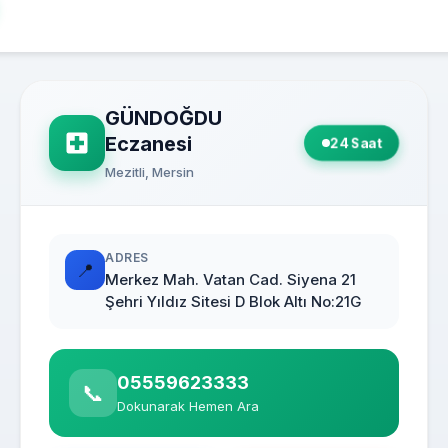
GÜNDOĞDU
Eczanesi
24 Saat
Mezitli, Mersin
ADRES
📍
Merkez Mah. Vatan Cad. Siyena 21
Şehri Yıldız Sitesi D Blok Altı No:21G
05559623333
📞
Dokunarak Hemen Ara