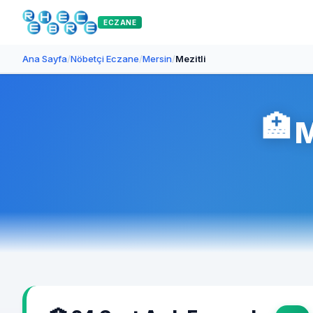
ECZANE
Ana Sayfa
/
Nöbetçi Eczane
/
Mersin
/
Mezitli
🏥
M