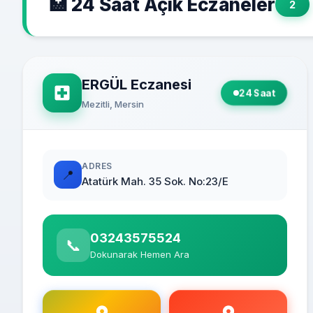
🏥 24 Saat Açık Eczaneler
2
ERGÜL Eczanesi
24 Saat
Mezitli, Mersin
ADRES
📍
Atatürk Mah. 35 Sok. No:23/E
03243575524
📞
Dokunarak Hemen Ara