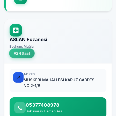
ASLAN Eczanesi
Bodrum, Muğla
24 Saat
ADRES
📍
MÜSKEBİ MAHALLESİ KAPUZ CADDESİ
NO:2-1/B
05377408978
📞
Dokunarak Hemen Ara