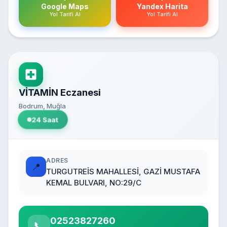
Google Maps
Yandex Harita
Yol Tarifi Al
Yol Tarifi Al
VİTAMİN Eczanesi
Bodrum, Muğla
24 Saat
ADRES
📍
TURGUTREİS MAHALLESİ, GAZİ MUSTAFA
KEMAL BULVARI, NO:29/C
02523827260
📞