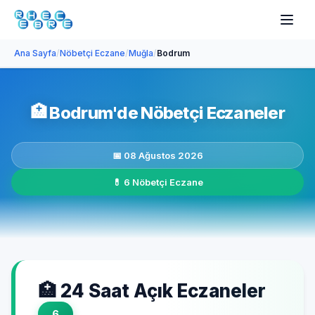
Ana Sayfa
/
Nöbetçi Eczane
/
Muğla
/
Bodrum
🏥
Bodrum'de Nöbetçi Eczaneler
📅 08 Ağustos 2026
💊 6 Nöbetçi Eczane
🏥 24 Saat Açık Eczaneler
6