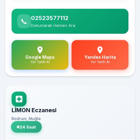
02523577112
📞
Dokunarak Hemen Ara
Google Maps
Yandex Harita
Yol Tarifi Al
Yol Tarifi Al
LİMON Eczanesi
Bodrum, Muğla
24 Saat