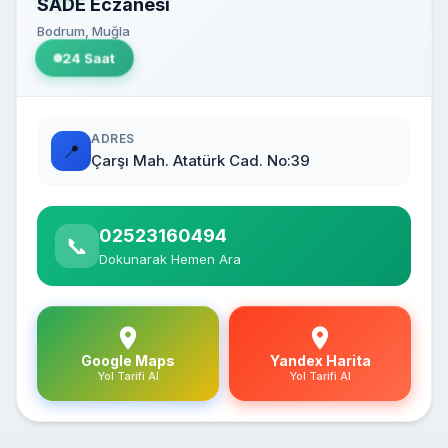
SADE Eczanesi
Bodrum, Muğla
24 Saat
ADRES
📍
Çarşı Mah. Atatürk Cad. No:39
02523160494
📞
Dokunarak Hemen Ara
Google Maps
Yandex Harita
Yol Tarifi Al
Yol Tarifi Al