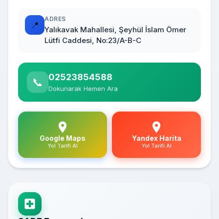
ADRES
📍
Yalıkavak Mahallesi, Şeyhül İslam Ömer
Lütfi Caddesi, No:23/A-B-C
02523854588
📞
Dokunarak Hemen Ara
Google Maps
Yandex Harita
Yol Tarifi Al
Yol Tarifi Al