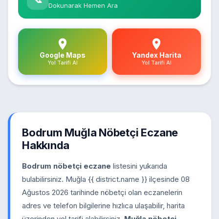
Dokunarak Hemen Ara
Google Maps
Yandex Harita
Yol Tarifi Al
Yol Tarifi Al
Bodrum Muğla Nöbetçi Eczane
Hakkında
Bodrum nöbetçi eczane
listesini yukarıda
bulabilirsiniz. Muğla {{ district.name }} ilçesinde 08
Ağustos 2026 tarihinde nöbetçi olan eczanelerin
adres ve telefon bilgilerine hızlıca ulaşabilir, harita
üzerinden yol tarifi alabilirsiniz.
Muğla nöbetçi