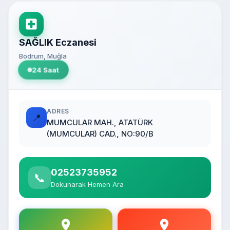
SAĞLIK Eczanesi
Bodrum, Muğla
24 Saat
ADRES
📍
MUMCULAR MAH., ATATÜRK
(MUMCULAR) CAD., NO:90/B
02523735952
📞
Dokunarak Hemen Ara