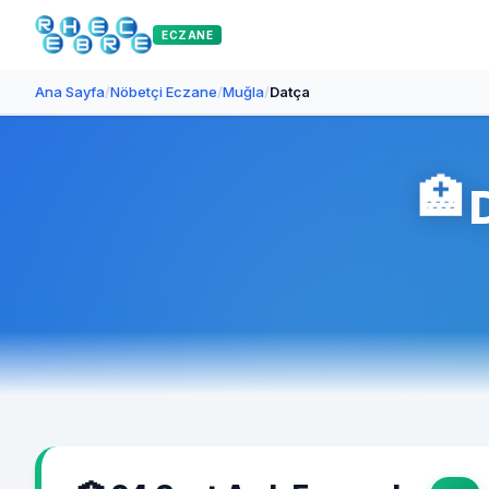
ECZANE
Ana Sayfa
/
Nöbetçi Eczane
/
Muğla
/
Datça
🏥
D