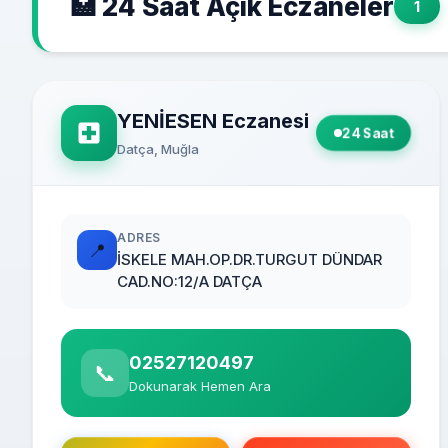
🏥 24 Saat Açık Eczaneler
1
YENİESEN Eczanesi
24 Saat
Datça, Muğla
ADRES
📍
İSKELE MAH.OP.DR.TURGUT DÜNDAR
CAD.NO:12/A DATÇA
02527120497
📞
Dokunarak Hemen Ara