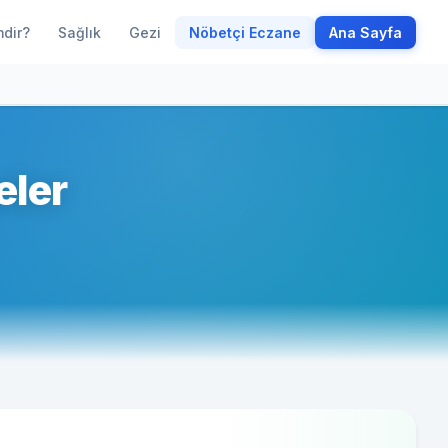
mdir?
Sağlık
Gezi
Nöbetçi Eczane
Ana Sayfa
eler