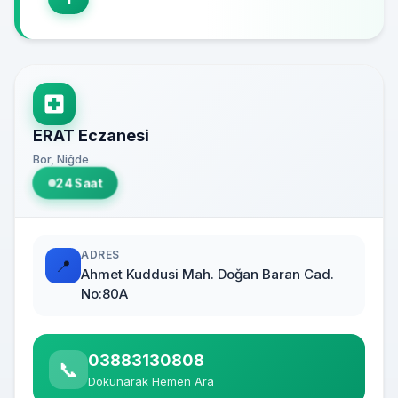
ERAT Eczanesi
Bor, Niğde
24 Saat
ADRES
📍
Ahmet Kuddusi Mah. Doğan Baran Cad.
No:80A
03883130808
📞
Dokunarak Hemen Ara