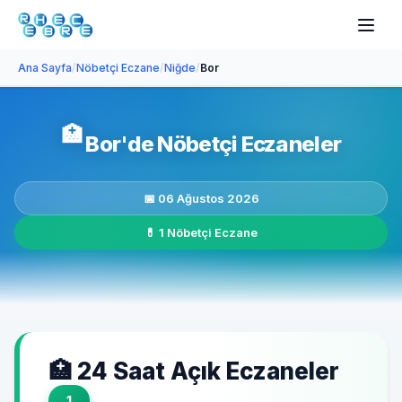
Ana Sayfa
/
Nöbetçi Eczane
/
Niğde
/
Bor
🏥
Bor'de Nöbetçi Eczaneler
📅 06 Ağustos 2026
💊 1 Nöbetçi Eczane
🏥 24 Saat Açık Eczaneler
1