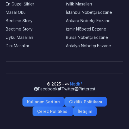
En Güzel Şiirler
İyilik Masalları
Masal Oku
İstanbul Nöbetçi Eczane
Bedtime Story
Ankara Nöbetçi Eczane
Bedtime Story
İzmir Nöbetçi Eczane
Uyku Masalları
Bursa Nöbetçi Eczane
Dini Masallar
Antalya Nöbetçi Eczane
© 2025 - ∞
Nedir?
Facebook
Twitter
Pinterest
Kullanım Şartları
Gizlilik Politikası
Çerez Politikası
İletişim