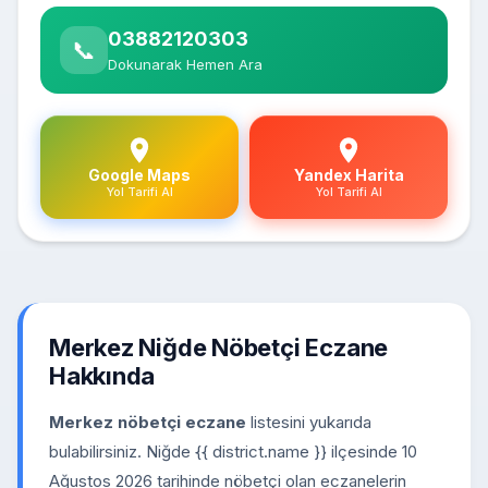
03882120303
📞
Dokunarak Hemen Ara
Google Maps
Yandex Harita
Yol Tarifi Al
Yol Tarifi Al
Merkez Niğde Nöbetçi Eczane
Hakkında
Merkez nöbetçi eczane
listesini yukarıda
bulabilirsiniz. Niğde {{ district.name }} ilçesinde 10
Ağustos 2026 tarihinde nöbetçi olan eczanelerin