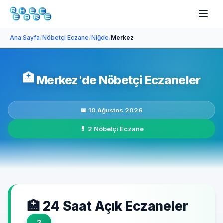
Ana Sayfa
/
Nöbetçi Eczane
/
Niğde
/
Merkez
🏥
Merkez'de Nöbetçi Eczaneler
📅 10 Ağustos 2026
💊 2 Nöbetçi Eczane
🏥 24 Saat Açık Eczaneler
2